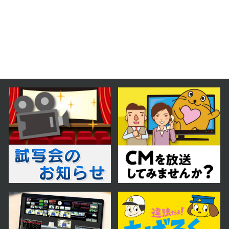
2025年12月13日 放送
12月13日【中継：goodsauna &
spa SAPPORO】
2025年12月06日 放送
12月6日【中継：ていね温泉ほのか
注目の岩盤浴！】
2025年11月29日 放送
11月29日【中継：COFFEE CITY
FESTIVAL（コーヒーシティフェス
ティバル）】