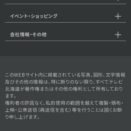
【中継：二条市場界隈のグルメが熱
い！】
イベント・ショッピング
会社情報・その他
2025年10月25日 放送
【中継：ココノススキノでじゃんけ
んに勝てばラーメンが無料！？】
このWEBサイト内に掲載されている写真、図形、文字情報
2025年10月18日 放送
及びその他の情報は、特に断りのない限り、すべてテレビ
10月18日【話題のイベントが札幌
北海道が著作権またはその他の権利として所有しており
に上陸！行方不明展から中継】
ます。
権利者の許諾なく、私的使用の範囲を越えて複製・頒布・
上映・公衆送信（再送信を含む）等を行うことは固くお断
り申し上げます。
2025年10月11日 放送
【これからの時期に絶対食べたい！