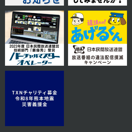
11月29日【中継：COFFEE CITY
FESTIVAL（コーヒーシティフェス
ティバル）】
2025年11月22日 放送
11月22日【中継：にぎわい市場さ
っぽろ】
2025年11月15日 放送
中継：牛屋 江戸八で、すき焼き食べ
放題がお得に楽しめる♪
2025年11月08日 放送
11月8日【北海道が誇る大食い女