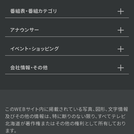
王が登場】
番組表・番組カテゴリ
アナウンサー
2025年11月01日 放送
【中継：二条市場界隈のグルメが熱
い！】
イベント・ショッピング
会社情報・その他
2025年10月25日 放送
【中継：ココノススキノでじゃんけ
んに勝てばラーメンが無料！？】
このWEBサイト内に掲載されている写真、図形、文字情報
2025年10月18日 放送
及びその他の情報は、特に断りのない限り、すべてテレビ
10月18日【話題のイベントが札幌
北海道が著作権またはその他の権利として所有しており
に上陸！行方不明展から中継】
ます。