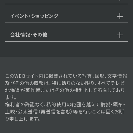
2月14日【中継：サッポロファクト
リーで開催中の銀魂展】
イベント・ショッピング
会社情報・その他
2026年02月07日 放送
2月7日【中継：さっぽろ雪まつり会
場から生中継】
このWEBサイト内に掲載されている写真、図形、文字情報
2026年01月24日 放送
及びその他の情報は、特に断りのない限り、すべてテレビ
1月24日【SixTONESのジェシー
北海道が著作権またはその他の権利として所有しており
さん登場！】
ます。
権利者の許諾なく、私的使用の範囲を越えて複製・頒布・
上映・公衆送信（再送信を含む）等を行うことは固くお断
り申し上げます。
2026年01月17日 放送
1月17日【中継：新篠津でわかさぎ