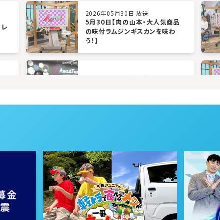
2026年05月30日 放送
5月30日【肉の山本・大人気商品
のレ
の味付ラムジンギスカンを味わ
う！】
2026年05月09日 放送
！道
5月9日【夏にオススメのクールア
ご
イテムをチェック！】
2026年04月18日 放送
海道
4月18日【大人気テーマパークや
注目のTVｈ番組紹介！】
2026年03月28日 放送
湾
3月28日【サツエキエリアに、松尾
け】
ジンギスカンの新店がオープン！】