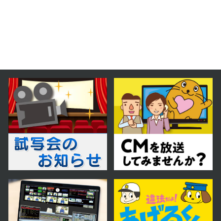
2026年02月07日 放送
2月7日【中継：さっぽろ雪まつり会
場から生中継】
2026年01月24日 放送
1月24日【SixTONESのジェシー
さん登場！】
2026年01月17日 放送
1月17日【中継：新篠津でわかさぎ
釣り】