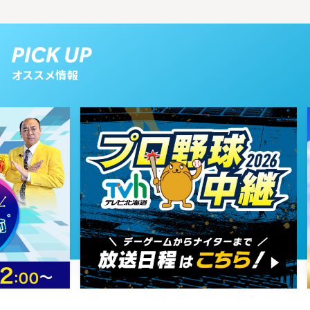
2026年02月28日 放送
2月28日【名古屋発祥、人気の台
オススメ情報
湾まぜそば店を紹介】
2026年02月21日 放送
2月21日【中継：札幌市北区にオー
プン！洋食店・ハヤシ屋】
2026年02月14日 放送
2月14日【中継：サッポロファクト
リーで開催中の銀魂展】