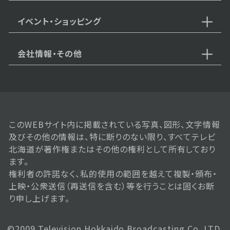
12月6日【中継：ていね温泉ほのか
注目の岩盤浴！】
イベント・ショッピング
会社情報・その他
2025年11月29日 放送
11月29日【中継：COFFEE CITY
FESTIVAL（コーヒーシティフェス
ティバル）】
このWEBサイト内に掲載されている写真、図形、文字情報
2025年11月22日 放送
及びその他の情報は、特に断りのない限り、すべてテレビ
11月22日【中継：にぎわい市場さ
北海道が著作権またはその他の権利として所有しており
っぽろ】
ます。
権利者の許諾なく、私的使用の範囲を越えて複製・頒布・
上映・公衆送信（再送信を含む）等を行うことは固くお断
り申し上げます。
2025年11月15日 放送
中継：牛屋 江戸八で、すき焼き食べ
放題がお得に楽しめる♪
©2009 Television Hokkaido Broadcasting Co. LTD.