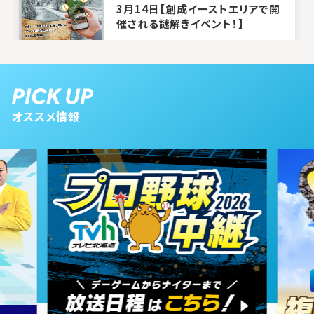
3月14日【創成イーストエリアで開
催される謎解きイベント！】
2026年03月07日 放送
3月7日【中継：ロイズカカオ&チョ
オススメ情報
コレートタウン】
2026年02月28日 放送
2月28日【名古屋発祥、人気の台
湾まぜそば店を紹介】
2026年02月21日 放送
2月21日【中継：札幌市北区にオー