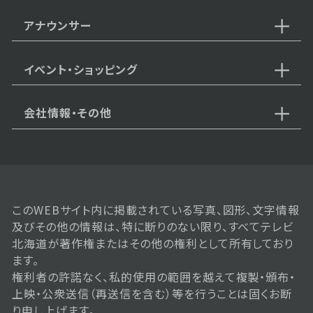
アナウンサー
2025年12月13日 放送
12月13日【中継：goodsauna &
spa SAPPORO】
イベント・ショッピング
会社情報・その他
2025年12月06日 放送
12月6日【中継：ていね温泉ほのか
注目の岩盤浴！】
このWEBサイト内に掲載されている写真、図形、文字情報
2025年11月29日 放送
及びその他の情報は、特に断りのない限り、すべてテレビ
11月29日【中継：COFFEE CITY
北海道が著作権またはその他の権利として所有しており
FESTIVAL（コーヒーシティフェス
ティバル）】
ます。
権利者の許諾なく、私的使用の範囲を越えて複製・頒布・
上映・公衆送信（再送信を含む）等を行うことは固くお断
り申し上げます。