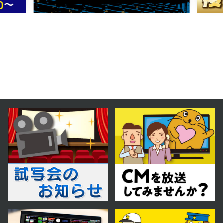
プン！洋食店・ハヤシ屋】
2026年02月14日 放送
2月14日【中継：サッポロファクト
リーで開催中の銀魂展】
2026年02月07日 放送
2月7日【中継：さっぽろ雪まつり会
場から生中継】
2026年01月24日 放送
1月24日【SixTONESのジェシー
さん登場！】